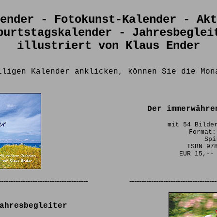
ender - Fotokunst-Kalender - Akt
burtstagskalender - Jahresbeglei
illustriert
von Klaus Ender
iligen Kalender anklicken, können Sie die Mon
Der immerwähre
mit 54 Bilde
Format:
Spi
ISBN 97
EUR 15,--
-------------------------------------
------------------------------------
ahresbegleiter