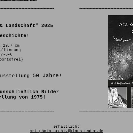
-------------------------------------
------------------------------------
& Landschaft" 2025
eschichte!
x 29,7 cm
albindung
37-6-6
portofrei)
50 Jahre!
Ausstellung
usschließlich Bilder
ellung von 1975!
-------------------------------------
------------------------------------
erhältlich:
art-photo-archiv@klaus-ender.de