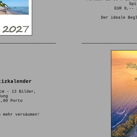
Spi
EUR 9,-- 
Der ideale Beg
-------------------------------------
------------------------------------
tizkalender
cm - 13 Bilder,
dung
1,80 Porto
n mehr versäumen!