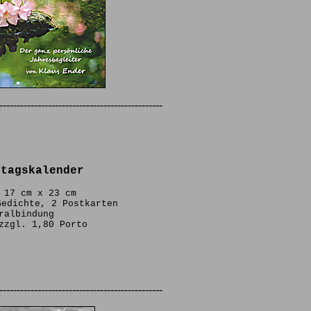
-----------------------------------------------
stagskalender
 17 cm x 23 cm
Gedichte, 2 Postkarten
ralbindung
zzgl. 1,80 Porto
-----------------------------------------------