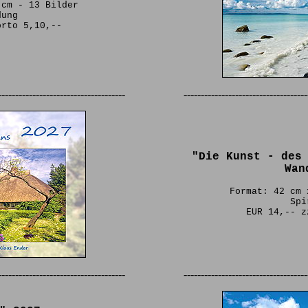
 cm - 13 Bilder
dung
orto 5,10,--
-------------------------------------
------------------------------------
"Die Kunst - des
Wan
Format: 42 cm 
Spi
EUR 14,-- z
-------------------------------------
------------------------------------