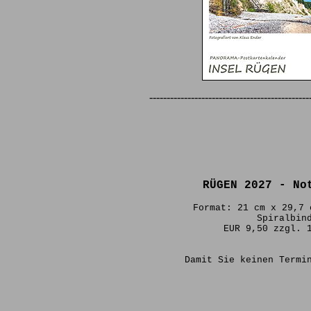
----------------------------------------------
RÜGEN 2027 - No
Format: 21 cm x 29,7 
Spiralbin
EUR 9,50 zzgl. 
Damit Sie keinen Termi