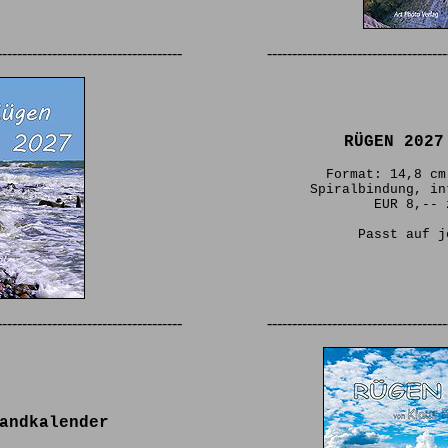
-------------------------------------
------------------------------------
RÜGEN 2027
Format: 14,8 cm
Spiralbindung, in
EUR 8,-- 
Passt auf j
-------------------------------------
------------------------------------
andkalender