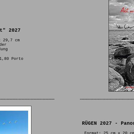
t" 2027
x 29,7 cm
der
dung
1,80 Porto
-------------------------------------
------------------------------------
RÜGEN 2027 - Pano
Format: 25 cm x 20 c