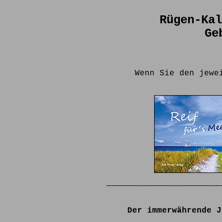
Rügen-Kal
Ge
Wenn Sie den jewe
----------------------------------------------
Der immerwährende J