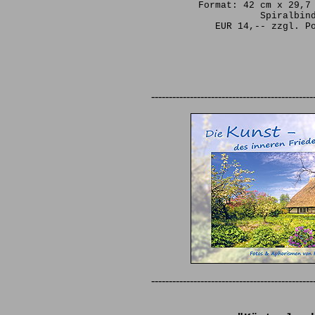
Format: 42 cm x 29,7
Spiralbin
EUR 14,-- zzgl. P
----------------------------------------------
----------------------------------------------